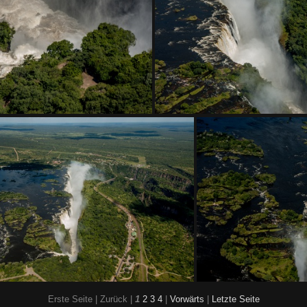
DSC 0443
DSC 0444
DSC 0447
DSC 0448
Erste Seite |
Zurück |
1
2
3
4
|
Vorwärts
|
Letzte Seite