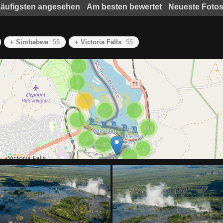
äufigsten angesehen
Am besten bewertet
Neueste Foto
+ Simbabwe
55
+ Victoria Falls
55
4
4
11
5
4
4
4
8
4
3
3