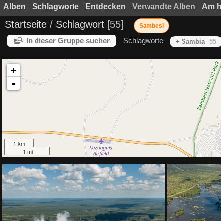
Alben
Schlagworte
Entdecken
Verwandte Alben
Am h
Startseite
/
Schlagwort
55
Sambesi
In dieser Gruppe suchen
Schlagworte
+ Sambia
55
+
-
1 km
1 mi