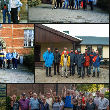
(26546) 8291
3
(24324) Wooge2005 023