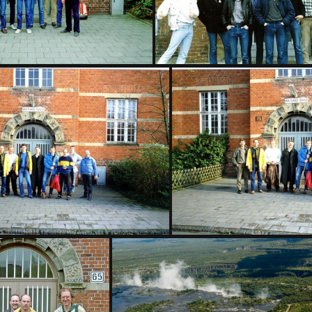
(33361) 3721
(32268) 8282
(25396) 8292
(25289) 829