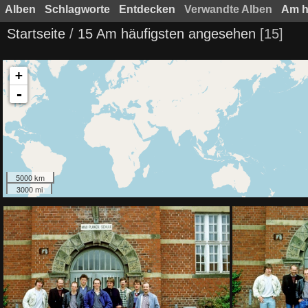
Alben
Schlagworte
Entdecken
Verwandte Alben
Am h
Startseite
/
15 Am häufigsten angesehen
15
+
-
5000 km
3000 mi