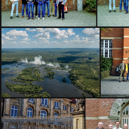
(34495) 3720
(26173) DSC 0438