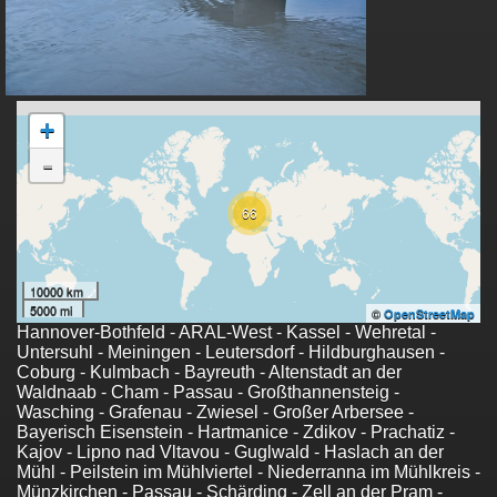
+
-
66
10000 km
5000 mi
©
OpenStreetMap
Hannover-Bothfeld - ARAL-West - Kassel - Wehretal -
Untersuhl - Meiningen - Leutersdorf - Hildburghausen -
Coburg - Kulmbach - Bayreuth - Altenstadt an der
Waldnaab - Cham - Passau - Großthannensteig -
Wasching - Grafenau - Zwiesel - Großer Arbersee -
Bayerisch Eisenstein - Hartmanice - Zdikov - Prachatiz -
Kajov - Lipno nad Vltavou - Guglwald - Haslach an der
Mühl - Peilstein im Mühlviertel - Niederranna im Mühlkreis -
Münzkirchen - Passau - Schärding - Zell an der Pram -