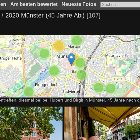
hen
Am besten bewertet
Neueste Fotos
/
2020.Münster (45 Jahre Abi)
107
3
16
4
56
2
6
2
6
7
3
entreffen, diesmal bei bei Hubert und Birgit in Münster, 45 Jahre nach d