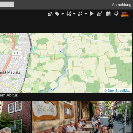
Anmeldung
©
OpenStreetMap
em Abitur.