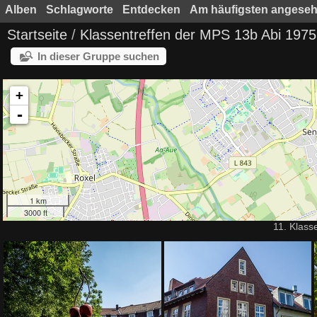
Alben
Schlagworte
Entdecken
Am häufigsten angese
Startseite
/
Klassentreffen der MPS 13b Abi 1975
In dieser Gruppe suchen
+
-
1 km
3000 ft
11. Klass