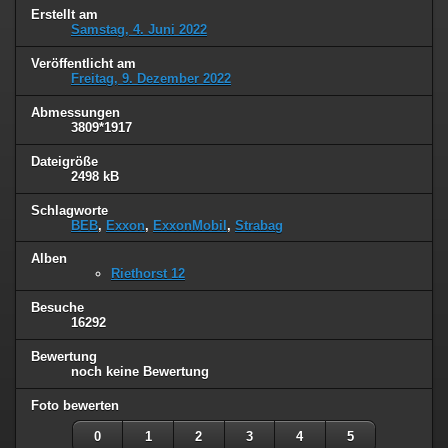
Erstellt am
Samstag, 4. Juni 2022
Veröffentlicht am
Freitag, 9. Dezember 2022
Abmessungen
3809*1917
Dateigröße
2498 kB
Schlagworte
BEB
,
Exxon
,
ExxonMobil
,
Strabag
Alben
Riethorst 12
Besuche
16292
Bewertung
noch keine Bewertung
Foto bewerten
0
1
2
3
4
5