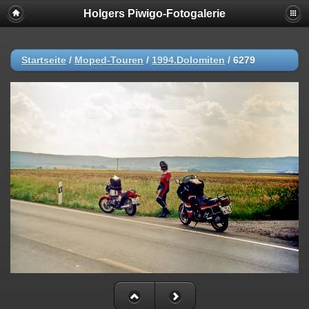
Holgers Piwigo-Fotogalerie
Startseite
/
Moped-Touren
/
1994.Dolomiten
/
6279