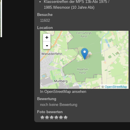
Klassentreffen der MPS 13b Abi 1975
/
1985.Wiesmoor (10 Jahre Abi)
Besuche
11602
Location
+
-
©
OpenStreetMap
In OpenStreetMap ansehen
Bewertung
noch keine Bewertung
Foto bewerten