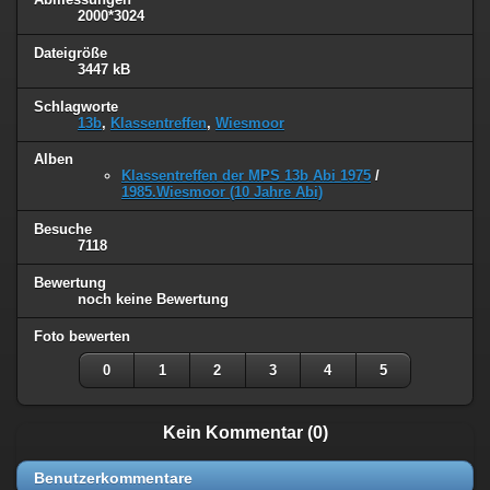
2000*3024
Dateigröße
3447 kB
Schlagworte
13b
,
Klassentreffen
,
Wiesmoor
Alben
Klassentreffen der MPS 13b Abi 1975
/
1985.Wiesmoor (10 Jahre Abi)
Besuche
7118
Bewertung
noch keine Bewertung
Foto bewerten
0
1
2
3
4
5
Kein Kommentar (0)
Benutzerkommentare