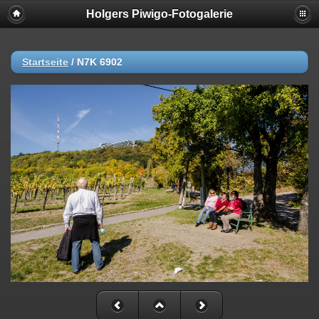
Holgers Piwigo-Fotogalerie
Startseite
/
N7K 6902