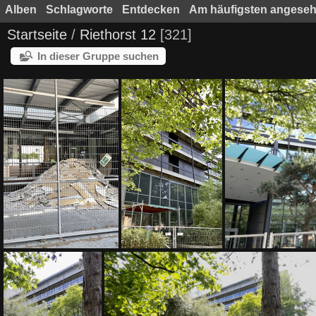
Alben
Schlagworte
Entdecken
Am häufigsten angese
Startseite
/
Riethorst 12
321
In dieser Gruppe suchen
IMG 9290
IMG 9289