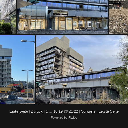
IMG 1556
Erste Seite
|
Zurück
|
1
...
18
19
20
21
22
|
Vorwärts
|
Letzte Seite
Powered by
Piwigo